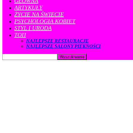
GŁÓWNA
ARTYKUŁY
ŻYCIE NA ŚWIECIE
PSYCHOLOGIA KOBIET
STYL I URODA
ТОП
NAJLEPSZE RESTAURACJE
NAJLEPSZE SALONY PIĘKNOŚCI