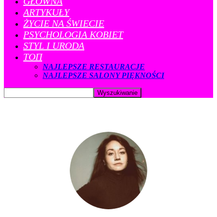
GŁÓWNA
ARTYKUŁY
ŻYCIE NA ŚWIECIE
PSYCHOLOGIA KOBIET
STYL I URODA
ТОП
NAJLEPSZE RESTAURACJE
NAJLEPSZE SALONY PIĘKNOŚCI