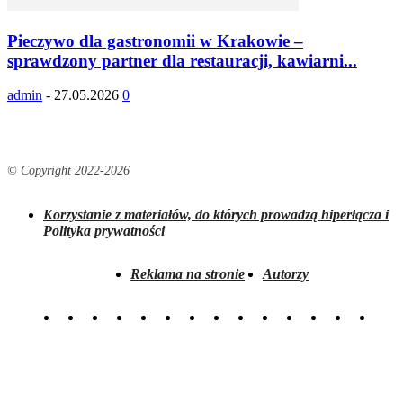
Pieczywo dla gastronomii w Krakowie –
sprawdzony partner dla restauracji, kawiarni...
admin
-
27.05.2026
0
© Copyright 2022-
2026
Korzystanie z materiałów, do których prowadzą hiperłącza i
Polityka prywatności
Reklama na stronie
Autorzy