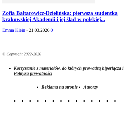
Zofia Baltarowicz-Dzielińska: pierwsza studentka
krakowskiej Akademii i jej ślad w polskiej...
Emma Klein
-
21.03.2026
0
© Copyright 2022-
2026
Korzystanie z materiałów, do których prowadzą hiperłącza i
Polityka prywatności
Reklama na stronie
Autorzy