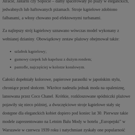
Juracie, Jastarni czy Sopocie – damy spacerowały po plaży w eleganckich,
jedwabnych lub haftowanych piżamach. Stroje kąpielowe zdobiono
falbanami, a włosy chowano pod efektownymi turbanami.
Za najlepszy strój kąpielowy uznawano wówczas model wykonany z
wełnianej dzianiny. Obowiązkowy zestaw plażowy obejmował także:
szlafrok kąpielowy;
gumowy czepek lub kapelusz z dużym rondem;
pantofle, najczęściej w kolorze koralowym.
Całości dopełniały kolorowe, papierowe parasolki w japońskim stylu,
chroniące przed słońcem. Wkrótce nadeszła jednak moda na opaleniznę,
lansowana przez Coco Chanel. Krótkie, rozkloszowane spódniczki plażowe
pojawiły się nieco później, a dwuczęściowe stroje kąpielowe stały się
dostępne dla eleganckich kobiet dopiero pod koniec lat 30. Pierwsze takie
modele zaprezentowano na Letnim Balu Mody w hotelu „Europejski” w
Warszawie w czerwcu 1939 roku i natychmiast zyskały one popularność