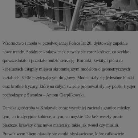
Wzornictwo i moda w przedwojennej Polsce lat 20. dyktowały zupełnie
nowe trendy. Spódnice krakowianek stawały się coraz krótsze, co szybko
spowszedniało i przestało budzić sensację. Koronki, kwiaty i pióra na
kapeluszach ustąpiły miejsca skromniejszym modelom o geometrycznych
kształtach, ściśle przylegającym do głowy. Modne stały się jedwabne bluzki
oraz krótkie fryzury, które na całym świecie promował słynny polski fryzjer
pochodzący z Sieradza – Antoni Cierplikowski.
Damska garderoba w Krakowie coraz wyraźniej zacierała granice między
tym, co tradycyjnie kobiece, a tym, co męskie. Do łask weszły proste
płaszcze, krawaty oraz nowe materiały, takie jak tweed czy muślin.
Prawdziwym hitem okazały się zamki błyskawiczne, które całkowicie