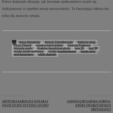
Polsce doskonale obrazuje, jak ówczesne społeczeństwo uczyło się
funkcjonować w zupełnie nowej rzeczywistości. To fascynująca lektura nie
tylko dla znawców tematu.
Anna Sieradzka
Antoni Cierplikowski
bielizna retro
Coco Chanel
emancypacja kobiet
historia Krakowa
historia mody
Kraków dwudziestolecie
lata 20
lata 30
moda międzywojenna
moda przedwojenna
moda retro
styl kurortowy
ubiór damski
Poprzedni artykuł
Następny artykuł
ARTYSTKA KAROLINA WOLSKA I
JADWIGA HUSARSKA-SOBINA,
ŚWIAT ENJOY TUFTING STUDIO
KTÓRA TWORZY DESIGN
PRZYSZŁOŚCI