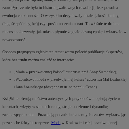
zauważyć, że nie była to historia gwałtownych rewolucji, lecz powolna
ewolucja codzienności. O wszystkim decydowały detale: jakość tkaniny,
długość spódnicy, krój czy sposób noszenia ubrań. To właśnie te drobne
niuanse pokazywały, jak miasto płynnie żegnało dawną epokę i wkraczało w
nowoczesność.
Osobom pragnącym zgłębić ten temat warto polecić publikacje ekspertów,
które bez trudu można znaleźć w internecie:
„Moda w przedwojennej Polsce” autorstwa prof. Anny Sieradzkiej;
„Wzornictwo i moda w przedwojennej Polsce” autorstwa Mai Łozińskiej
i Jana Łozińskiego (dostępna m.in. na portalu Ceneo).
Książki te oferują mnóstwo autentycznych przykładów – opisują życie w
kurortach, wizyty w salonach mody, stroje codzienne i dynamikę
zachodzących zmian. Pozwalają poczuć ducha tamtych czasów, wykraczając
poza suche fakty historyczne.
Moda
w Krakowie i całej przedwojennej