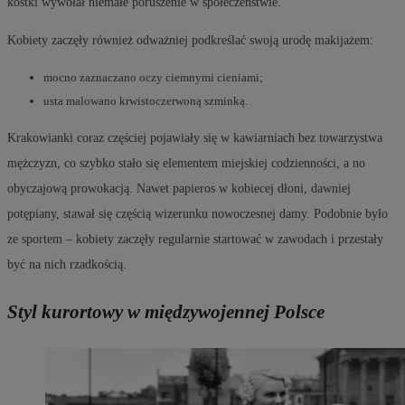
kostki wywołał niemałe poruszenie w społeczeństwie.
Kobiety zaczęły również odważniej podkreślać swoją urodę makijażem:
mocno zaznaczano oczy ciemnymi cieniami;
usta malowano krwistoczerwoną szminką.
Krakowianki coraz częściej pojawiały się w kawiarniach bez towarzystwa
mężczyzn, co szybko stało się elementem miejskiej codzienności, a no
obyczajową prowokacją. Nawet papieros w kobiecej dłoni, dawniej
potępiany, stawał się częścią wizerunku nowoczesnej damy. Podobnie było
ze sportem – kobiety zaczęły regularnie startować w zawodach i przestały
być na nich rzadkością.
Styl kurortowy w międzywojennej Polsce