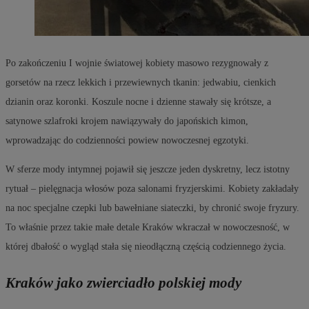
Po zakończeniu I wojnie światowej kobiety masowo rezygnowały z
gorsetów na rzecz lekkich i przewiewnych tkanin: jedwabiu, cienkich
dzianin oraz koronki. Koszule nocne i dzienne stawały się krótsze, a
satynowe szlafroki krojem nawiązywały do japońskich kimon,
wprowadzając do codzienności powiew nowoczesnej egzotyki.
W sferze mody intymnej pojawił się jeszcze jeden dyskretny, lecz istotny
rytuał – pielęgnacja włosów poza salonami fryzjerskimi. Kobiety zakładały
na noc specjalne czepki lub bawełniane siateczki, by chronić swoje fryzury.
To właśnie przez takie małe detale Kraków wkraczał w nowoczesność, w
której dbałość o wygląd stała się nieodłączną częścią codziennego życia.
Kraków jako zwierciadło polskiej mody