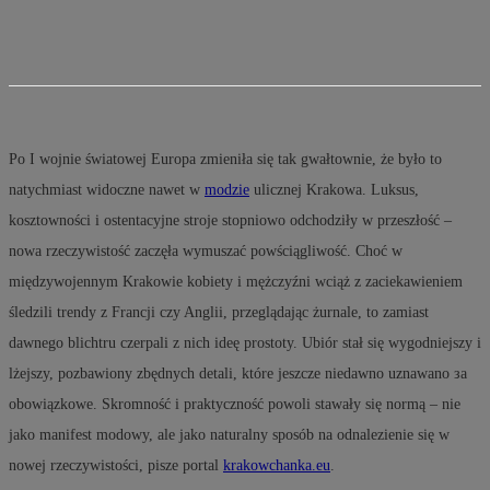
Po I wojnie światowej Europa zmieniła się tak gwałtownie, że było to
natychmiast widoczne nawet w
modzie
ulicznej Krakowa. Luksus,
kosztowności i ostentacyjne stroje stopniowo odchodziły w przeszłość –
nowa rzeczywistość zaczęła wymuszać powściągliwość. Choć w
międzywojennym Krakowie kobiety i mężczyźni wciąż z zaciekawieniem
śledzili trendy z Francji czy Anglii, przeglądając żurnale, to zamiast
dawnego blichtru czerpali z nich ideę prostoty. Ubiór stał się wygodniejszy i
lżejszy, pozbawiony zbędnych detali, które jeszcze niedawno uznawano за
obowiązkowe. Skromność i praktyczność powoli stawały się normą – nie
jako manifest modowy, ale jako naturalny sposób na odnalezienie się w
nowej rzeczywistości, pisze portal
krakowchanka.eu
.