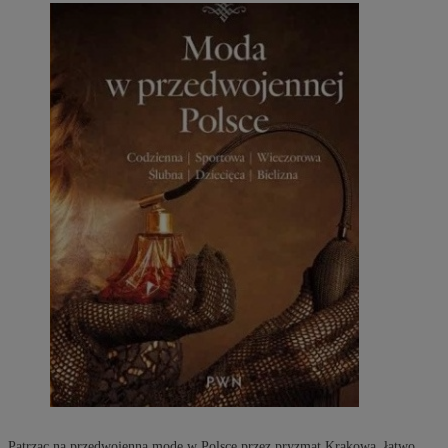
Patrząc na przedwojenną modę w Polsce przez pryzmat Krakowa, łatwo