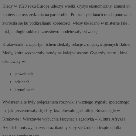
Kiedy w 1929 roku Europę uderzył wielki kryzys ekonomiczny, zmusił on
kobiety do oszczędzania na garderobie. Po trudnych latach moda ponownie
zwróciła się ku podkreślaniu kobiecości: włosy układano w misterne fale i
loki, a długie sukienki zmysłowo modelowały sylwetkę.
Krakowianki z zapartym tchem śledziły relacje z międzywojennych Balów
Mody, które wyznaczały trendy na kolejne sezony. Gwiazdy teatru i kina
olśniewały w:
jedwabiach;
cekinach;
krynolinach.
Wydarzenia te były połączeniem rozrywki i ważnego sygnału społecznego:
to, jak prezentowały się elity, kształtowało gust ulicy. Równolegle w
Krakowie i Warszawie wybuchła fascynacja egzotyką – kultura Afryki i
Azji, ich motywy, barwy oraz tkaniny stały się źródłem inspiracji dla