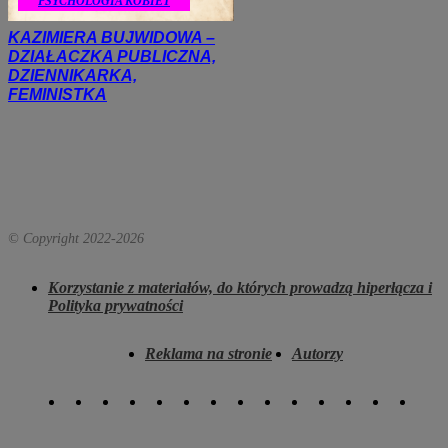
PSYCHOLOGIA KOBIET
KAZIMIERA BUJWIDOWA –
DZIAŁACZKA PUBLICZNA,
DZIENNIKARKA,
FEMINISTKA
© Copyright 2022-
2026
Korzystanie z materiałów, do których prowadzą hiperłącza i
Polityka prywatności
Reklama na stronie
Autorzy