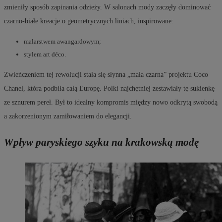
zmieniły sposób zapinania odzieży. W salonach mody zaczęły dominować
czarno-białe kreacje o geometrycznych liniach, inspirowane:
malarstwem awangardowym;
stylem art déco.
Zwieńczeniem tej rewolucji stała się słynna „mała czarna” projektu Coco
Chanel, która podbiła całą Europę. Polki najchętniej zestawiały tę sukienkę
ze sznurem pereł. Był to idealny kompromis między nowo odkrytą swobodą
a zakorzenionym zamiłowaniem do elegancji.
Wpływ paryskiego szyku na krakowską modę