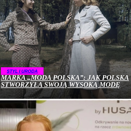
STYL I URODA
MARKA „MODA POLSKA”: JAK POLSKA
STWORZYŁA SWOJĄ WYSOKĄ MODĘ