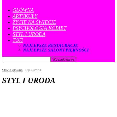
GŁÓWNA
ARTYKUŁY
ŻYCIE NA ŚWIECIE
PSYCHOLOGIA KOBIET
STYL I URODA
ТОП
NAJLEPSZE RESTAURACJE
NAJLEPSZE SALONY PIĘKNOŚCI
Strona główna
Styl i uroda
STYL I URODA
PSYCHOLOGIA KOBIET
RESTAURACJE
SALONY URODY
STYL I URODA