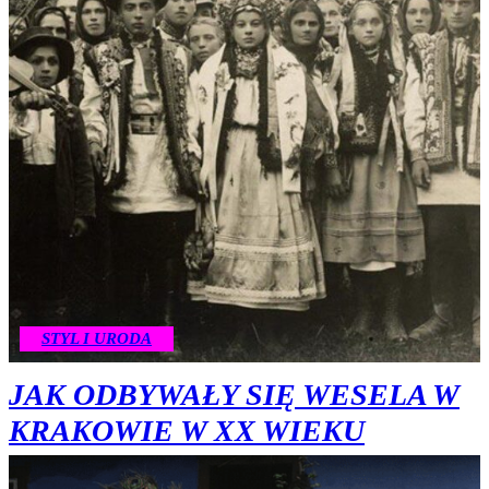
STYL I URODA
JAK ODBYWAŁY SIĘ WESELA W
KRAKOWIE W XX WIEKU