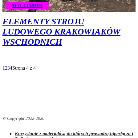
STYL I URODA
ELEMENTY STROJU
LUDOWEGO KRAKOWIAKÓW
WSCHODNICH
1
2
3
4
Strona 4 z 4
© Copyright 2022-
2026
Korzystanie z materiałów, do których prowadzą hiperłącza i