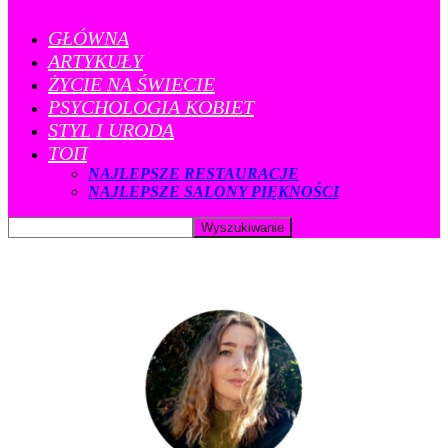
GŁÓWNA
ARTYKUŁY
ŻYCIE NA ŚWIECIE
PSYCHOLOGIA KOBIET
STYL I URODA
ТОП
NAJLEPSZE RESTAURACJE
NAJLEPSZE SALONY PIĘKNOŚCI